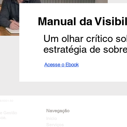
Manual da Visibi
Um olhar crítico s
estratégia de sobre
Acesse o Ebook
8/0001-50
Navegação
 e Gestão
soa.
Início
Serviços