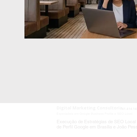
Digital Marketing Consultoria
41.414.14
Especialista em Google Business Profile e SEO Local
Execução de Estratégias de SEO Local
de Perfil Google em Brasília e João Pes