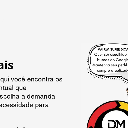
e SEO
Portifólio / Serviços
Institucional
Glos
ais
qui você encontra os
ntual que
Escolha a demanda
ecessidade para