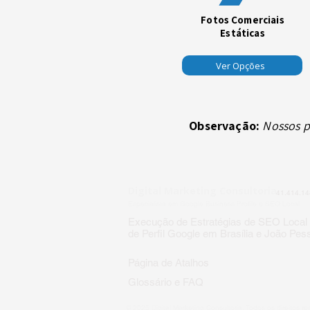
Fotos Comerciais
Estáticas
Ver Opções
Observação:
Nossos p
Digital Marketing Consultoria
41.414.14
Especialista em Google Business Profile e SEO Local
Execução de Estratégias de SEO Local
de Perfil Google em Brasília e João Pes
Página de Atalhos
Glossário e FAQ
© 2025 Digital Marketing Consultoria. Todos os direitos r