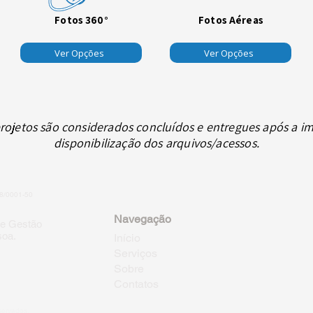
Fotos 360°
Fotos Aéreas
Ver Opções
Ver Opções
rojetos são considerados concluídos e entregues após a i
disponibilização dos arquivos/acessos.
8/0001-50
Navegação
 e Gestão
soa.
Início
Serviços
Sobre
Contatos
eservados.