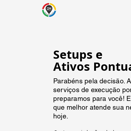
Digital Marketing
Consultoria
Especialista em Google Business Profile 
Local
HOME
Canal de Clientes
Setups e
Ativos Pontu
Parabéns pela decisão. A
serviços de execução po
preparamos para você! 
que melhor atende sua n
hoje.